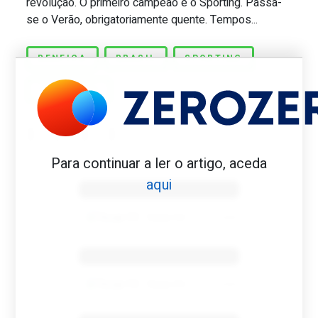
revolução. O primeiro campeão é o Sporting. Passa-
se o Verão, obrigatoriamente quente. Tempos...
BENFICA
BRASIL
SPORTING
TELEVISÃO
Para continuar a ler o artigo, aceda
Benfica 1982-83
aqui
Tovar FC
01/01/2026
Benfica 1983-84
Tovar FC
01/01/2026
Benfica 1986-87