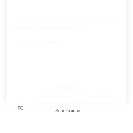
Guardar o meu nome, email e site neste navegador
para a próxima vez que eu comentar.
Tovar FC
A biografia em filmes, reclames, achincalhos
desportivos e pratos aaaaarghhhhhhh-nunca-mais
Sobre o autor