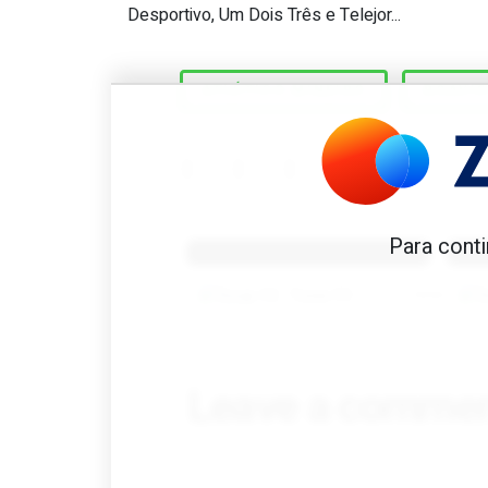
#27 Coelho
Desportivo, Um Dois Três e Telejor...
ATLÉTICO MINEIRO
BOAVI
Benfica 1982-83
B
Para conti
Tovar FC
01/01/2026
Leave a comme