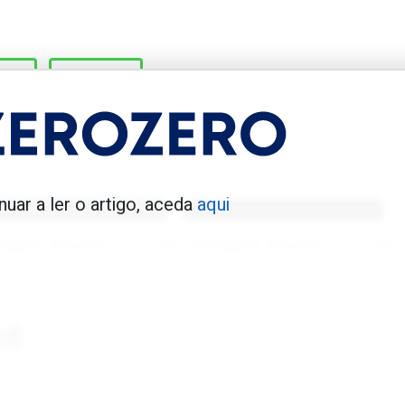
STA
COELHO
enfica 1983-84
Benfica 1986-87
nuar a ler o artigo, aceda
aqui
Tovar FC
01/01/2026
Tovar FC
01/01/2026
nt