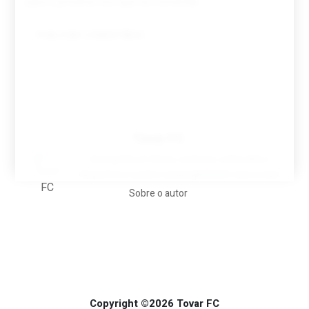
para a próxima vez que eu comentar.
Tovar FC
A biografia em filmes, reclames, achincalhos
desportivos e pratos aaaaarghhhhhhh-nunca-mais
Sobre o autor
Copyright ©2026 Tovar FC