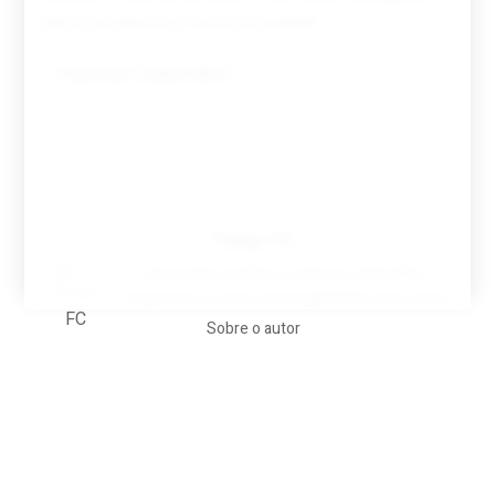
para a próxima vez que eu comentar.
Tovar FC
A biografia em filmes, reclames, achincalhos
desportivos e pratos aaaaarghhhhhhh-nunca-mais
Sobre o autor