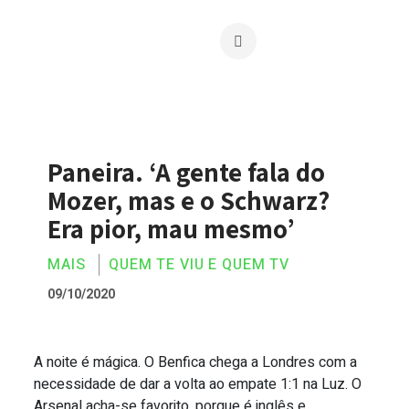
Paneira. ‘A gente fala do
Mozer, mas e o Schwarz?
Era pior, mau mesmo’
MAIS
QUEM TE VIU E QUEM TV
09/10/2020
A noite é mágica. O Benfica chega a Londres com a
Paneira. ‘A gente fala do Mozer, mas e 
necessidade de dar a volta ao empate 1:1 na Luz. O
Arsenal acha-se favorito, porque é inglês e ...