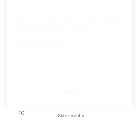
Guardar o meu nome, email e site neste navegador
para a próxima vez que eu comentar.
Tovar FC
A biografia em filmes, reclames, achincalhos
desportivos e pratos aaaaarghhhhhhh-nunca-mais
Sobre o autor