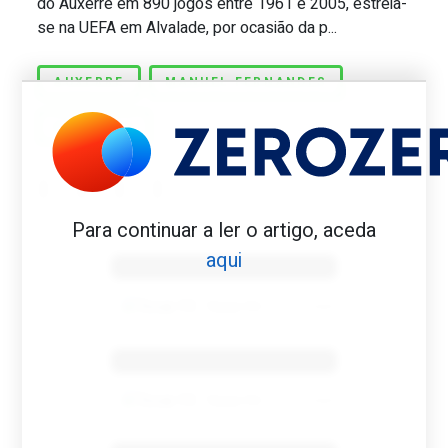
do Auxerre em 890 jogos entre 1961 e 2005, estreia-
se na UEFA em Alvalade, por ocasião da p...
AUXERRE
MANUEL FERNANDES
SPORTING
Para continuar a ler o artigo, aceda
Benfica 1982-83
aqui
Tovar FC
01/01/2026
Benfica 1983-84
Tovar FC
01/01/2026
Benfica 1986-87