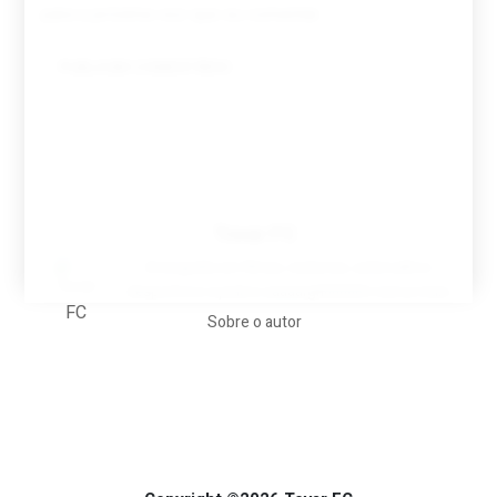
para a próxima vez que eu comentar.
Tovar FC
A biografia em filmes, reclames, achincalhos
desportivos e pratos aaaaarghhhhhhh-nunca-mais
Sobre o autor