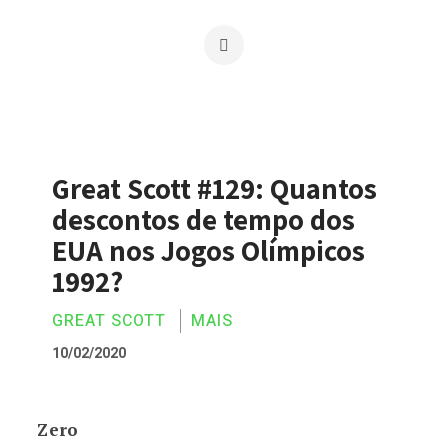
Great Scott #129: Quantos
descontos de tempo dos
EUA nos Jogos Olímpicos
1992?
GREAT SCOTT
MAIS
10/02/2020
Zero
Great Scott #129: Quantos descontos d