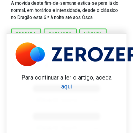
A movida deste fim-de-semana estica-se para lá do
Carlitos. ‘Vivi coisas em Angola sem e
normal, em horários e intensidade, desde o clássico
no Dragão esta 6.ª à noite até aos Ósca...
BENFICA
CARLITOS
HÓQUEI
PORTO
SPORTING
Para continuar a ler o artigo, aceda
Benfica 1982-83
aqui
Tovar FC
01/01/2026
Benfica 1983-84
Tovar FC
01/01/2026