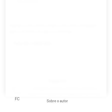
Guardar o meu nome, email e site neste navegador
para a próxima vez que eu comentar.
Tovar FC
A biografia em filmes, reclames, achincalhos
desportivos e pratos aaaaarghhhhhhh-nunca-mais
Sobre o autor