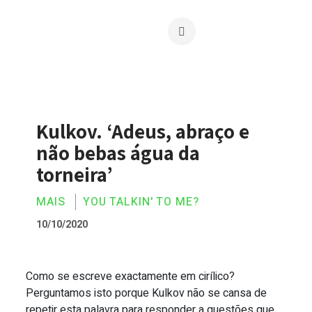
Kulkov. ‘Adeus, abraço e
não bebas água da
torneira’
MAIS
YOU TALKIN' TO ME?
10/10/2020
Como se escreve exactamente em cirílico?
Kulkov. ‘Adeus, abraço e não bebas água
Perguntamos isto porque Kulkov não se cansa de
repetir esta palavra para responder a questões que