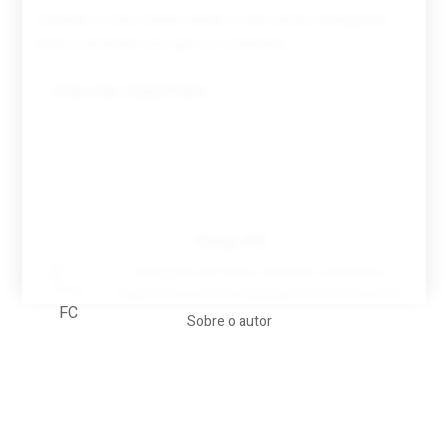
Guardar o meu nome, email e site neste navegador
para a próxima vez que eu comentar.
Tovar FC
A biografia em filmes, reclames, achincalhos
desportivos e pratos aaaaarghhhhhhh-nunca-mais
Sobre o autor