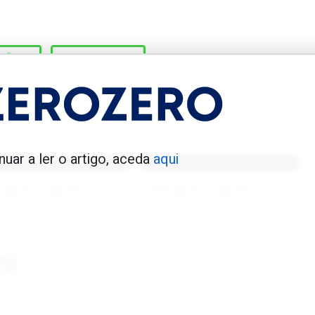
HÃES
RENAULT 11
enfica 1983-84
Benfica 1986-87
nuar a ler o artigo, aceda
aqui
Tovar FC
01/01/2026
Tovar FC
01/01/2026
nt