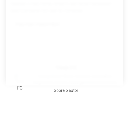
Guardar o meu nome, email e site neste navegador
para a próxima vez que eu comentar.
Tovar FC
A biografia em filmes, reclames, achincalhos
desportivos e pratos aaaaarghhhhhhh-nunca-mais
Sobre o autor