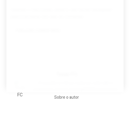
Guardar o meu nome, email e site neste navegador
para a próxima vez que eu comentar.
Tovar FC
A biografia em filmes, reclames, achincalhos
desportivos e pratos aaaaarghhhhhhh-nunca-mais
Sobre o autor