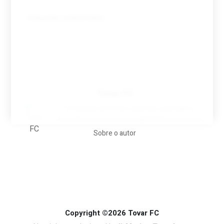
Tovar FC
A biografia em filmes, reclames, achincalhos
desportivos e pratos aaaaarghhhhhhh-nunca-mais
Sobre o autor
Copyright ©2026 Tovar FC