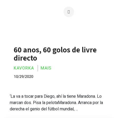
60 anos, 60 golos de livre
directo
KAVORKA
MAIS
10/29/2020
‘La va a tocar para Diego, ahí la tiene Maradona. Lo
60 anos, 60 golos de livre directo
marcan dos. Pisa la pelotaMaradona. Arranca por la
derecha el genio del fútbol mundial, ...