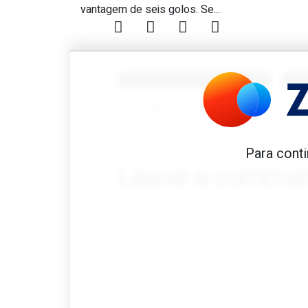
Dez a zero em Penafiel é d
vantagem de seis golos. Se...
Benfica 1982-83
B
Tovar FC
01/01/2026
Para conti
Leave a comme