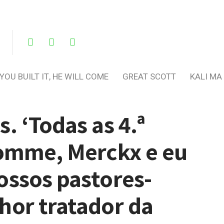
 YOU BUILT IT, HE WILL COME
GREAT SCOTT
KALI MA
. ‘Todas as 4.ª
homme, Merckx e eu
ossos pastores-
hor tratador da