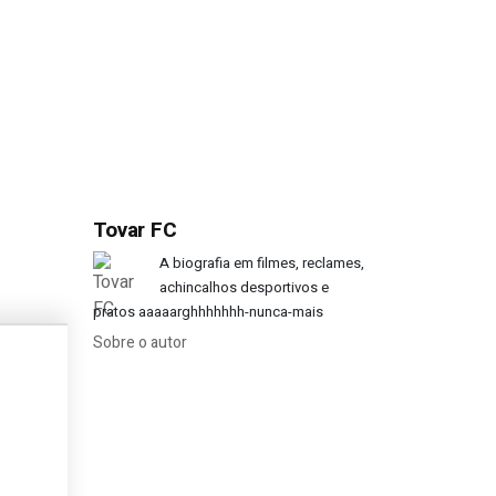
Tovar FC
eu levávamos os nossos pastores-ale
A biografia em filmes, reclames,
achincalhos desportivos e
pratos aaaaarghhhhhhh-nunca-mais
Sobre o autor