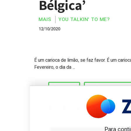
Bélgica’
MAIS
YOU TALKIN' TO ME?
12/10/2020
É um carioca de limão, se faz favor. É um carioca
Norton de Matos. ‘Todas as
Fevereiro, o dia da ...
BENFICA
NORTON DE MAT
Benfica 1982-83
B
Para conti