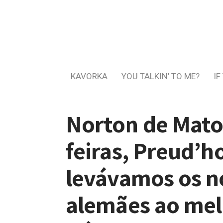
KAVORKA
YOU TALKIN’ TO ME?
IF
Norton de Matos
feiras, Preud’
levávamos os n
alemães ao mel