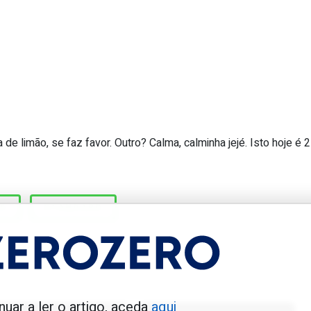
 de limão, se faz favor. Outro? Calma, calminha jejé. Isto hoje é 2
 4.ª feiras, Preud’homme, Merckx e 
OS
STANDARD
enfica 1983-84
Benfica 1986-87
nuar a ler o artigo, aceda
aqui