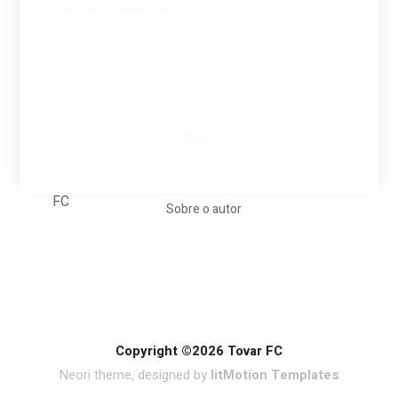
Tovar FC
A biografia em filmes, reclames, achincalhos
desportivos e pratos aaaaarghhhhhhh-nunca-mais
Sobre o autor
Copyright ©2026 Tovar FC
Neori theme, designed by
litMotion Templates