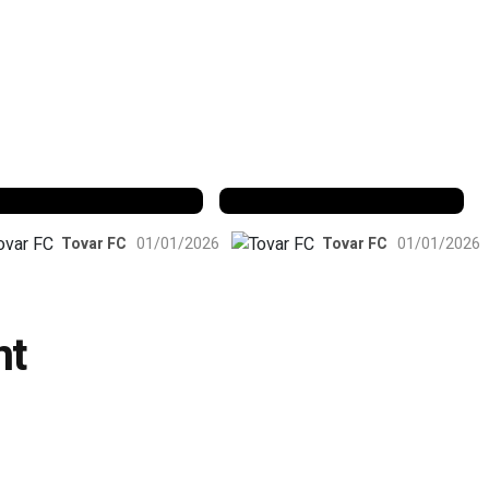
enfica 1983-84
Benfica 1986-87
Tovar FC
01/01/2026
Tovar FC
01/01/2026
nt