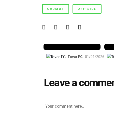
#97
CROMOS
OFF-SIDE
Benfica 1982-83
B
Tovar FC
01/01/2026
Leave a comme