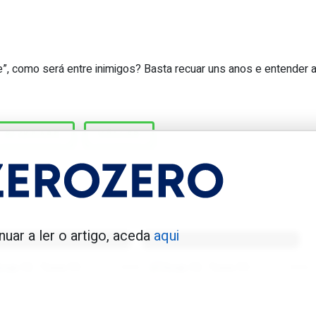
e”, como será entre inimigos? Basta recuar uns anos e entender 
vezes Rijkaard cospe no cabelo de Vö
RIJKAARD
VÖLLER
enfica 1983-84
Benfica 1986-87
nuar a ler o artigo, aceda
aqui
Tovar FC
01/01/2026
Tovar FC
01/01/2026