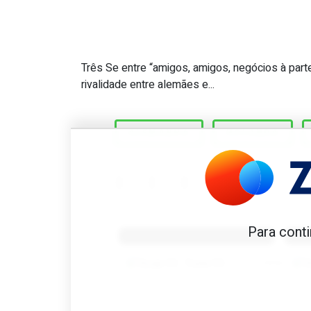
Três Se entre “amigos, amigos, negócios à part
Great Scott #198: Quantas 
rivalidade entre alemães e...
ALEMANHA
HOLANDA
Benfica 1982-83
B
Para conti
Tovar FC
01/01/2026