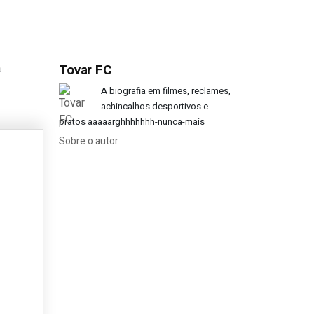
a
Tovar FC
ller durante o Mundial-90?
A biografia em filmes, reclames,
achincalhos desportivos e
pratos aaaaarghhhhhhh-nunca-mais
Sobre o autor