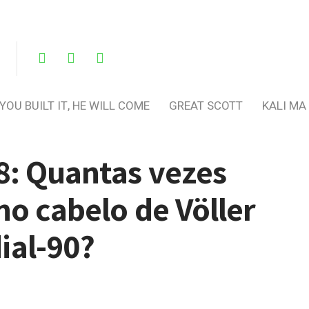
 YOU BUILT IT, HE WILL COME
GREAT SCOTT
KALI MA
8: Quantas vezes
no cabelo de Völler
ial-90?