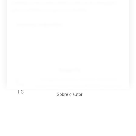
Guardar o meu nome, email e site neste navegador
para a próxima vez que eu comentar.
Tovar FC
A biografia em filmes, reclames, achincalhos
desportivos e pratos aaaaarghhhhhhh-nunca-mais
Sobre o autor