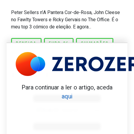
Peter Sellers n’A Pantera Cor-de-Rosa, John Cleese
Neno. “O Carlos Manuel começava a peid
no Fawlty Towers e Ricky Gervais no The Office. É o
meu top 3 cómico de eleição. E agora...
BENFICA
EURO-96
GUIMARÃES
NENO
Para continuar a ler o artigo, aceda
Benfica 1982-83
aqui
Tovar FC
01/01/2026
Benfica 1983-84