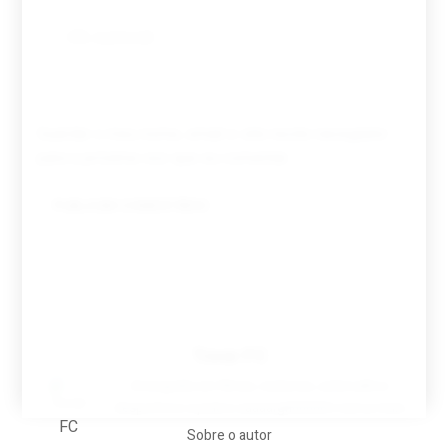
Guardar o meu nome, email e site neste navegador
para a próxima vez que eu comentar.
Tovar FC
A biografia em filmes, reclames, achincalhos
desportivos e pratos aaaaarghhhhhhh-nunca-mais
Sobre o autor