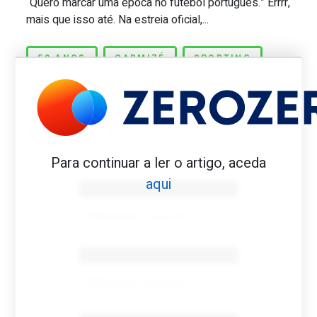
“Quero marcar uma época no futebol português.” Errrr,
mais que isso até. Na estreia oficial,...
50 ANOS
CARMIZÉ
SPORTING
YAZALDE
Para continuar a ler o artigo, aceda
Benfica 1982-83
aqui
Tovar FC
01/01/2026
Benfica 1983-84
Tovar FC
01/01/2026
Benfica 1986-87