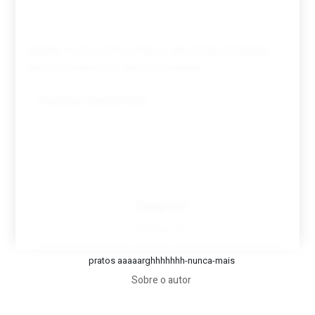
Guardar o meu nome, email e site neste navegador
para a próxima vez que eu comentar.
Tovar FC
A biografia em filmes, reclames, achincalhos desportivos e
pratos aaaaarghhhhhhh-nunca-mais
Sobre o autor