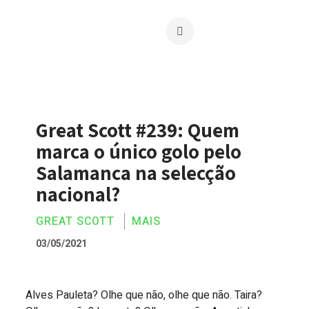
Great Scott #239: Quem
marca o único golo pelo
Salamanca na selecção
nacional?
GREAT SCOTT
MAIS
03/05/2021
Alves Pauleta? Olhe que não, olhe que não. Taira?
Great Scott #239: Quem marca o único g