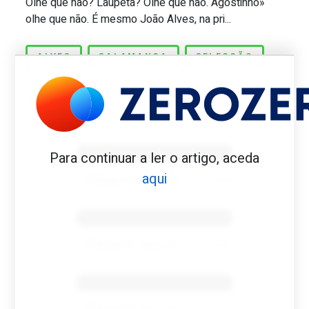
Olhe que não? Laupeta? Olhe que não. Agostinho»
olhe que não. É mesmo João Alves, na pri...
ALVES
SALAMANCA
SELECÇÃO
Benfica 1982-83
Para continuar a ler o artigo, aceda
aqui
Tovar FC
01/01/2026
Benfica 1983-84
Tovar FC
01/01/2026
Benfica 1986-87