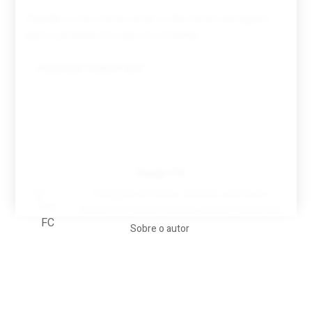
Guardar o meu nome, email e site neste navegador
para a próxima vez que eu comentar.
Tovar FC
A biografia em filmes, reclames, achincalhos
desportivos e pratos aaaaarghhhhhhh-nunca-mais
Sobre o autor