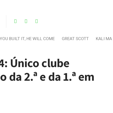
 YOU BUILT IT, HE WILL COME
GREAT SCOTT
KALI MA
4: Único clube
 da 2.ª e da 1.ª em