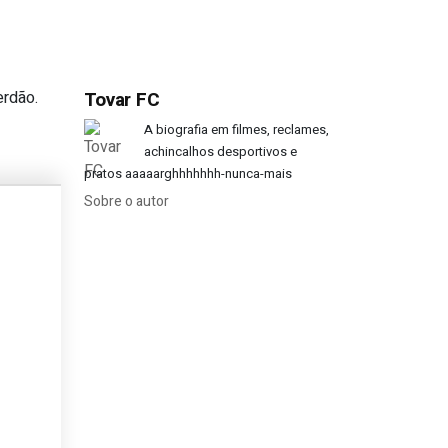
erdão.
Tovar FC
em anos seguidos?
A biografia em filmes, reclames,
achincalhos desportivos e
pratos aaaaarghhhhhhh-nunca-mais
Sobre o autor