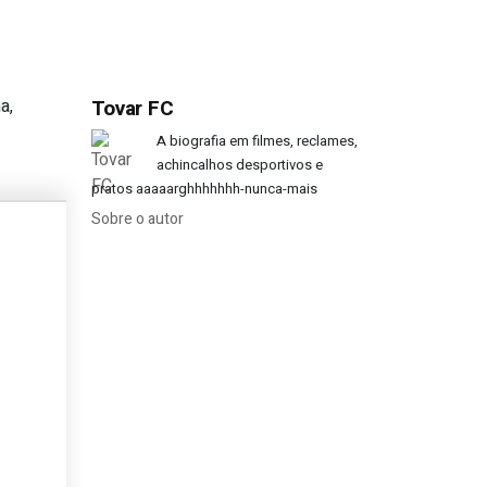
a,
Tovar FC
ação para o Mundial?
A biografia em filmes, reclames,
achincalhos desportivos e
pratos aaaaarghhhhhhh-nunca-mais
Sobre o autor