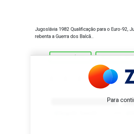
Jugoslávia 1982 Qualificação para o Euro-92, Ju
Great Scott #251: Última s
rebenta a Guerra dos Balcã...
JUGOSLÁVIA
MUNDIAL-82
Benfica 1982-83
B
Para conti
Tovar FC
01/01/2026