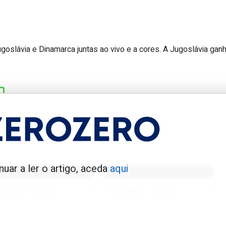
goslávia e Dinamarca juntas ao vivo e a cores. A Jugoslávia ganh
elecção sem qualquer jogo de prepar
enfica 1983-84
Benfica 1986-87
nuar a ler o artigo, aceda
aqui
Tovar FC
01/01/2026
Tovar FC
01/01/2026