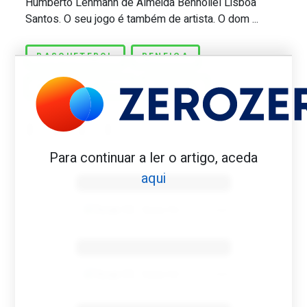
Humberto Lehmann de Almeida Benholiel Lisboa
Santos. O seu jogo é também de artista. O dom ...
BASQUETEBOL
BENFICA
CARLOS LISBOA
TRIPLOS
Para continuar a ler o artigo, aceda
Benfica 1982-83
aqui
Tovar FC
01/01/2026
Benfica 1983-84
Tovar FC
01/01/2026
Benfica 1986-87