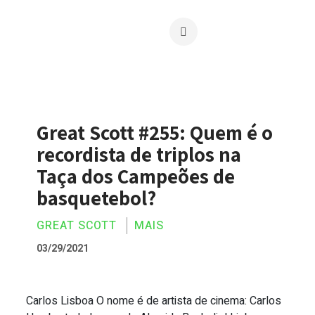
Great Scott #255: Quem é o
recordista de triplos na
Taça dos Campeões de
basquetebol?
GREAT SCOTT
MAIS
03/29/2021
Carlos Lisboa O nome é de artista de cinema: Carlos
Great Scott #255: Quem é o recordista 