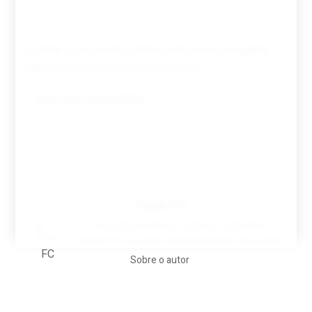
Guardar o meu nome, email e site neste navegador
para a próxima vez que eu comentar.
Tovar FC
A biografia em filmes, reclames, achincalhos
desportivos e pratos aaaaarghhhhhhh-nunca-mais
Sobre o autor