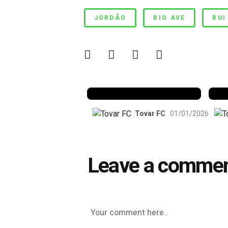
Jordão vezes cinco
JORDÃO
RIO AVE
RUI
Benfica 1982-83
B
Tovar FC
01/01/2026
Leave a comme