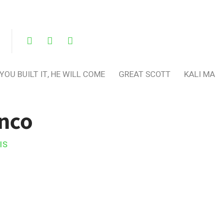
 YOU BUILT IT, HE WILL COME
GREAT SCOTT
KALI MA
inco
IS