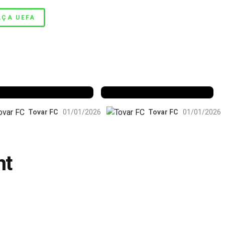
si
AÇA UEFA
enfica 1983-84
Benfica 1986-87
Tovar FC
01/01/2026
Tovar FC
01/01/2026
nt