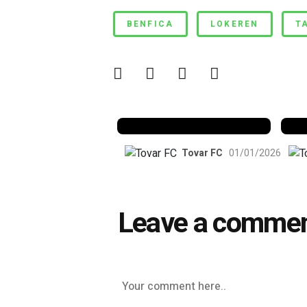
Luvas pretas escrevem por 
BENFICA
LOKEREN
T
Benfica 1982-83
B
Tovar FC
01/01/2026
Leave a comme