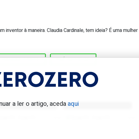
 inventor à maneira. Claudia Cardinale, tem ideia? É uma mulher
ina o Benfica na goleada por 6:0 vs 
HELENA COSTA
PRÉ-ESCOLAS
enfica 1983-84
Benfica 1986-87
nuar a ler o artigo, aceda
aqui
Tovar FC
01/01/2026
Tovar FC
01/01/2026