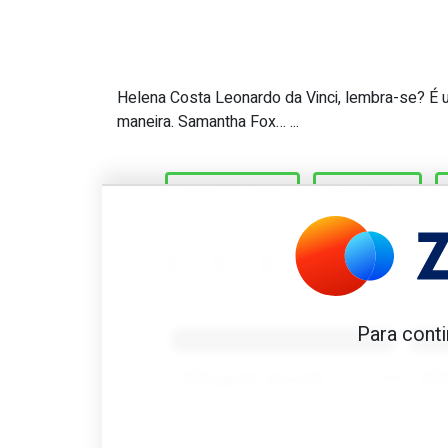
Helena Costa Leonardo da Vinci, lembra-se? É um
Great Scott #278: Quem tre
maneira. Samantha Fox… ...
BARCELONA
BENFICA
Benfica 1982-83
B
Para conti
Tovar FC
01/01/2026