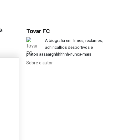
 à
Tovar FC
Barcelona?
A biografia em filmes, reclames,
achincalhos desportivos e
pratos aaaaarghhhhhhh-nunca-mais
Sobre o autor