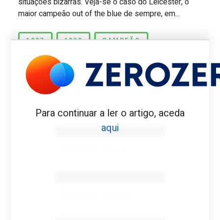
situações bizarras. Veja-se o caso do Leicester, o
maior campeão out of the blue de sempre, em...
1937
1938
CAMPEÃO
MANCHESTER CITY
Para continuar a ler o artigo, aceda
Benfica 1982-83
aqui
Tovar FC
01/01/2026
Benfica 1983-84
Tovar FC
01/01/2026
Benfica 1986-87