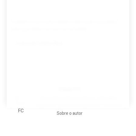
Guardar o meu nome, email e site neste navegador
para a próxima vez que eu comentar.
Tovar FC
A biografia em filmes, reclames, achincalhos
desportivos e pratos aaaaarghhhhhhh-nunca-mais
Sobre o autor