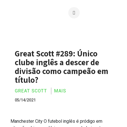
Great Scott #289: Único
clube inglês a descer de
divisão como campeão em
título?
GREAT SCOTT
MAIS
05/14/2021
Manchester City O futebol inglês é pródigo em
Great Scott #289: Único clube inglês a 