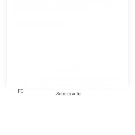
Guardar o meu nome, email e site neste navegador
para a próxima vez que eu comentar.
Tovar FC
A biografia em filmes, reclames, achincalhos
desportivos e pratos aaaaarghhhhhhh-nunca-mais
Sobre o autor