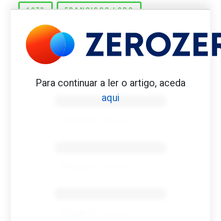
1973
FRANCISCO LOBO
INGLATERRA
ITÁLIA
WEMBLEY
Para continuar a ler o artigo, aceda
Benfica 1982-83
aqui
Tovar FC
01/01/2026
Benfica 1983-84
Tovar FC
01/01/2026
Benfica 1986-87
Tovar FC
01/01/2026