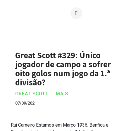
Great Scott #329: Único
jogador de campo a sofrer
oito golos num jogo da 1.ª
divisão?
GREAT SCOTT
MAIS
07/09/2021
Rui Carneiro Estamos em Março 1936, Benfica e
Great Scott #329: Único jogador de campo