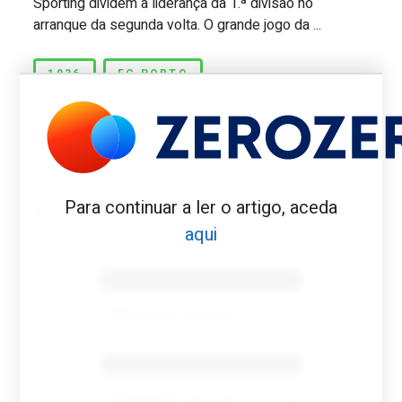
Sporting dividem a liderança da 1.ª divisão no
arranque da segunda volta. O grande jogo da ...
1936
FC PORTO
GUARDA-REDES IMPROVISADO
RUI CARNEIRO
SPORTING
Para continuar a ler o artigo, aceda
aqui
Benfica 1982-83
Tovar FC
01/01/2026
Benfica 1983-84
Tovar FC
01/01/2026