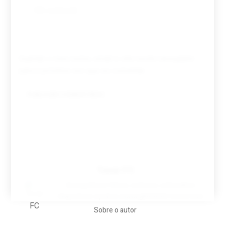
Guardar o meu nome, email e site neste navegador
para a próxima vez que eu comentar.
Tovar FC
A biografia em filmes, reclames, achincalhos
desportivos e pratos aaaaarghhhhhhh-nunca-mais
Sobre o autor