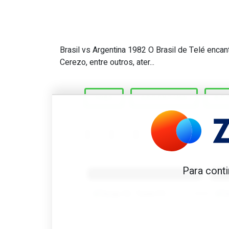
Brasil vs Argentina 1982 O Brasil de Telé encan
Great Scott #335: Primeiro
Cerezo, entre outros, ater...
1982
ARGENTINA
BR
Benfica 1982-83
B
Para conti
Tovar FC
01/01/2026