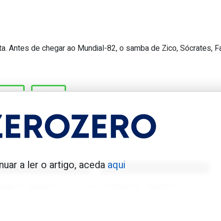
ta. Antes de chegar ao Mundial-82, o samba de Zico, Sócrates, F
 jogo do Mundial retransmitido na ín
ASIL
RTP
enfica 1983-84
Benfica 1986-87
nuar a ler o artigo, aceda
aqui
Tovar FC
01/01/2026
Tovar FC
01/01/2026