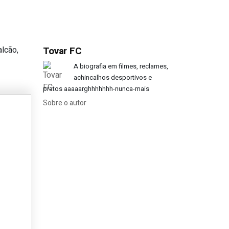
alcão,
Tovar FC
tegra pela RTP no dia seguinte?
A biografia em filmes, reclames,
achincalhos desportivos e
pratos aaaaarghhhhhhh-nunca-mais
Sobre o autor