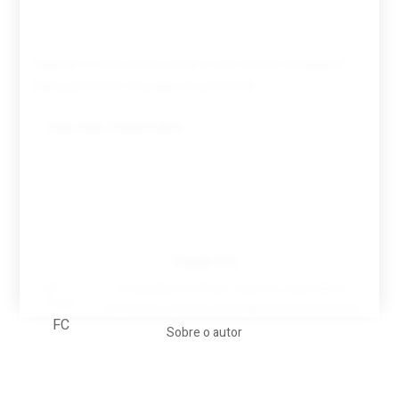
Guardar o meu nome, email e site neste navegador
para a próxima vez que eu comentar.
Tovar FC
A biografia em filmes, reclames, achincalhos
desportivos e pratos aaaaarghhhhhhh-nunca-mais
Sobre o autor