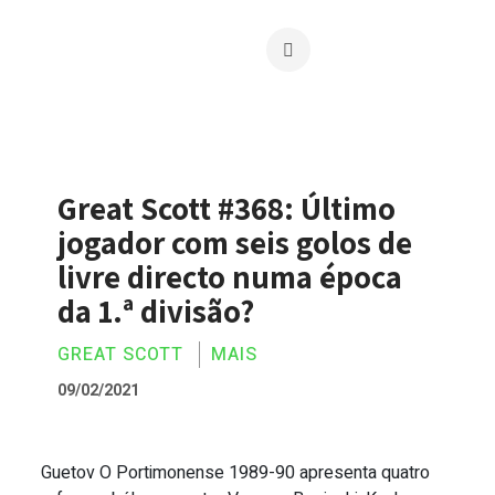
Great Scott #368: Último
jogador com seis golos de
livre directo numa época
da 1.ª divisão?
GREAT SCOTT
MAIS
09/02/2021
Guetov O Portimonense 1989-90 apresenta quatro
Great Scott #368: Último jogador com se