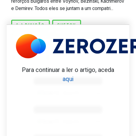
reforços búlgaros entre Voynov, Bezinski, Kachmerov
e Demirev. Todos eles se juntam a um compatri...
1.ª DIVISÃO
GUETOV
LIVRE DIRECTO
PORTIMONENSE
Para continuar a ler o artigo, aceda
Benfica 1982-83
aqui
Tovar FC
01/01/2026
Benfica 1983-84
Tovar FC
01/01/2026
Benfica 1986-87