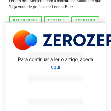
Ordem dos Médicos com a ministra da Saúde até que
“haja vontade política de Leonor Bele...
BELENENSES
RESTELO
SPORTING
Benfica 1982-83
Para continuar a ler o artigo, aceda
Tovar FC
01/01/2026
aqui
Benfica 1983-84
Tovar FC
01/01/2026
Benfica 1986-87