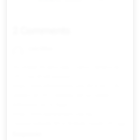
Tovar FC
01/01/2026
2 Comments
Luís Vieira
10/17/2021
Na verdade foi outro jogo - contra o Benfica em
1975 com 60 mil pessoas!!
https://www.osbelenenses.com/2014/10/12-de-
outubro-de-1975-sessenta-mil-no-restelo-e-
belenenses-no-1o-lugar/
https://www.osbelenenses.com/wp-
content/uploads/2014/10/abola_restelo_1975.jpg
Responder