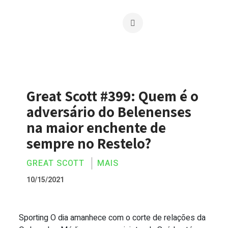
Great Scott #399: Quem é o
adversário do Belenenses
na maior enchente de
sempre no Restelo?
GREAT SCOTT
MAIS
10/15/2021
Sporting O dia amanhece com o corte de relações da
Great Scott #399: Quem é o adversário