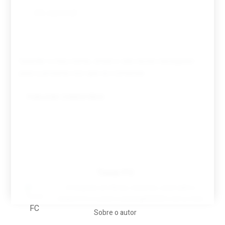
Guardar o meu nome, email e site neste navegador
para a próxima vez que eu comentar.
Tovar FC
A biografia em filmes, reclames, achincalhos
desportivos e pratos aaaaarghhhhhhh-nunca-mais
Sobre o autor