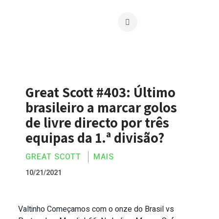
Great Scott #403: Último
brasileiro a marcar golos
de livre directo por três
equipas da 1.ª divisão?
GREAT SCOTT
MAIS
10/21/2021
Valtinho Começamos com o onze do Brasil vs
Great Scott #403: Último brasileiro a ma