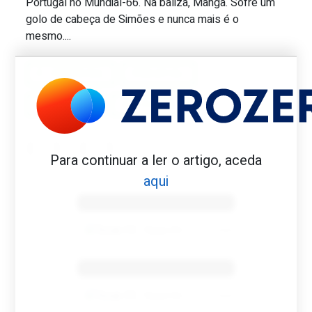
Portugal no Mundial-66. Na baliza, Manga. Sofre um
golo de cabeça de Simões e nunca mais é o
mesmo....
P. FERREIRA
PENAFIEL
SPORTING
VALTINHO
Para continuar a ler o artigo, aceda
aqui
Benfica 1982-83
Tovar FC
01/01/2026
Benfica 1983-84
Tovar FC
01/01/2026