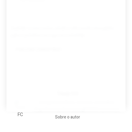
Guardar o meu nome, email e site neste navegador
para a próxima vez que eu comentar.
Tovar FC
A biografia em filmes, reclames, achincalhos
desportivos e pratos aaaaarghhhhhhh-nunca-mais
Sobre o autor