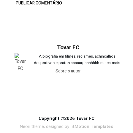
Tovar FC
A biografia em filmes, reclames, achincalhos
desportivos e pratos aaaaarghhhhhhh-nunca-mais
Sobre o autor
Copyright ©2026 Tovar FC
Neori theme, designed by
litMotion Templates