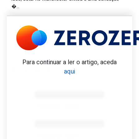
�...
MANCHESTER UNITED
PRIMEIRA ENTREVISTA
RONALDO
SPORTING
Para continuar a ler o artigo, aceda
aqui
Benfica 1982-83
Tovar FC
01/01/2026
Benfica 1983-84
Tovar FC
01/01/2026