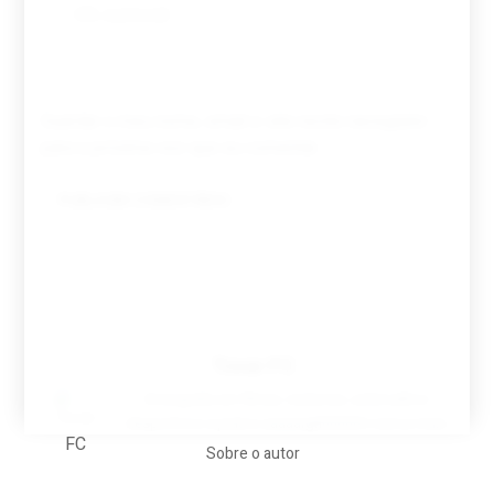
Guardar o meu nome, email e site neste navegador
para a próxima vez que eu comentar.
Tovar FC
A biografia em filmes, reclames, achincalhos
desportivos e pratos aaaaarghhhhhhh-nunca-mais
Sobre o autor