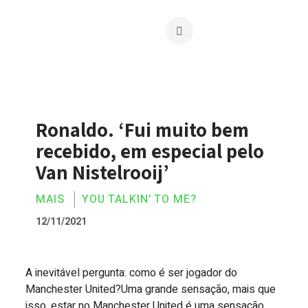
Ronaldo. ‘Fui muito bem
recebido, em especial pelo
Van Nistelrooij’
MAIS
YOU TALKIN' TO ME?
12/11/2021
A inevitável pergunta: como é ser jogador do
Ronaldo. ‘Fui muito bem recebido, em es
Manchester United?Uma grande sensação, mais que
isso, estar no Manchester United é uma sensação