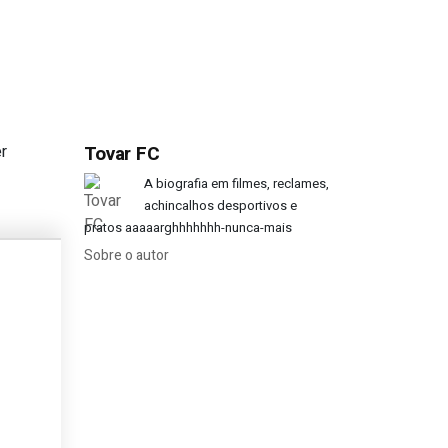
r
Tovar FC
sa na mesma época da 1.ª divisão?
A biografia em filmes, reclames,
achincalhos desportivos e
pratos aaaaarghhhhhhh-nunca-mais
Sobre o autor