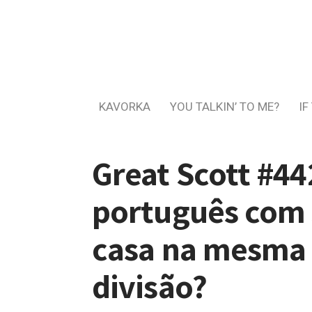
KAVORKA
YOU TALKIN’ TO ME?
IF
Great Scott #44
português com 3
casa na mesma 
divisão?