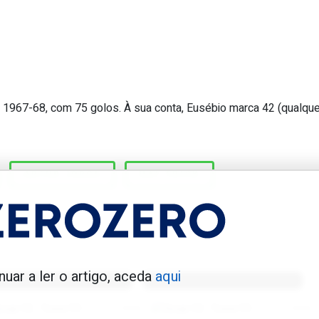
1967-68, com 75 golos. À sua conta, Eusébio marca 42 (qualque
ortuguês com 3 hat-tricks fora de ca
ARTUR JORGE
HAT-TRICK
enfica 1983-84
Benfica 1986-87
nuar a ler o artigo, aceda
aqui
Tovar FC
01/01/2026
Tovar FC
01/01/2026