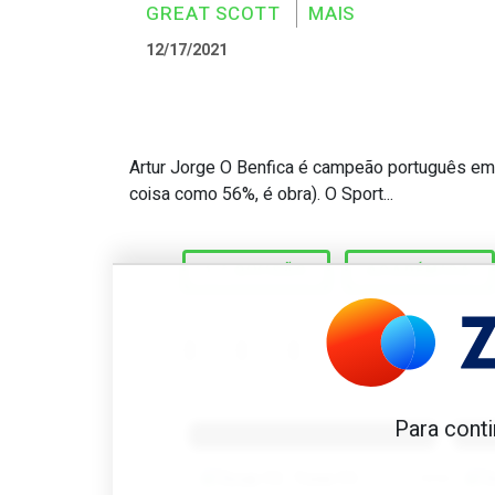
GREAT SCOTT
MAIS
12/17/2021
Artur Jorge O Benfica é campeão português em 
Great Scott #442: Último p
coisa como 56%, é obra). O Sport...
1.ª DIVISÃO
ACADÉMICA
Benfica 1982-83
B
Para conti
Tovar FC
01/01/2026