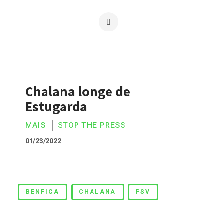
Chalana longe de
Estugarda
MAIS
STOP THE PRESS
01/23/2022
Chalana longe de Estugarda
BENFICA
CHALANA
PSV