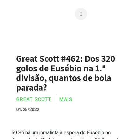
Great Scott #462: Dos 320
golos de Eusébio na 1.ª
divisão, quantos de bola
parada?
GREAT SCOTT
MAIS
01/25/2022
59 Só há um jornalista à espera de Eusébio no
Great Scott #462: Dos 320 golos de Eusé