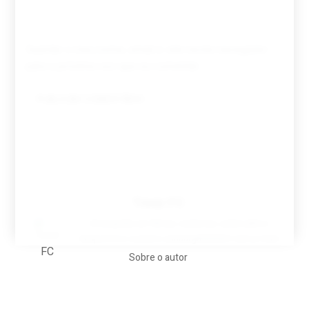
Guardar o meu nome, email e site neste navegador
para a próxima vez que eu comentar.
Tovar FC
A biografia em filmes, reclames, achincalhos
desportivos e pratos aaaaarghhhhhhh-nunca-mais
Sobre o autor