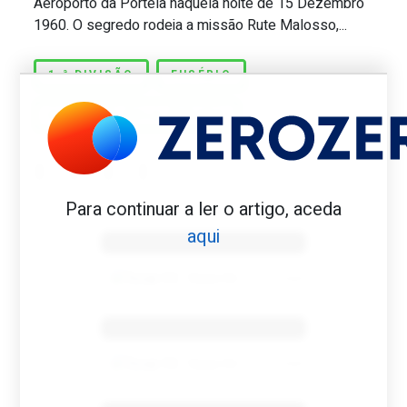
Aeroporto da Portela naquela noite de 15 Dezembro
1960. O segredo rodeia a missão Rute Malosso,...
1.ª DIVISÃO
EUSÉBIO
GOLOS DE BOLA PARADA
Para continuar a ler o artigo, aceda
Benfica 1982-83
aqui
Tovar FC
01/01/2026
Benfica 1983-84
Tovar FC
01/01/2026
Benfica 1986-87