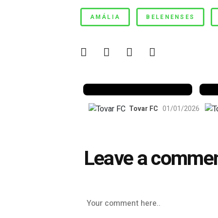
Só falta o terceiro efe
AMÁLIA
BELENENSES
Benfica 1982-83
B
Tovar FC
01/01/2026
Leave a comme