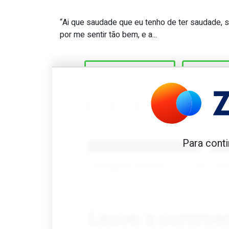
“Ai que saudade que eu tenho de ter saudade, s
Queiroz. “Até a minha mul
por me sentir tão bem, e a...
CARLOS QUEIROZ
EGIPTO
Benfica 1982-83
B
Para conti
Tovar FC
01/01/2026
Leave a comme