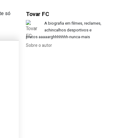
te só
Tovar FC
”
A biografia em filmes, reclames,
achincalhos desportivos e
pratos aaaaarghhhhhhh-nunca-mais
Sobre o autor