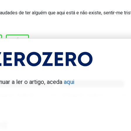
audades de ter alguém que aqui está e não existe, sentir-me tris
her percebia que o JVP era um génio
IRÃO
enfica 1983-84
Benfica 1986-87
nuar a ler o artigo, aceda
aqui
Tovar FC
01/01/2026
Tovar FC
01/01/2026
nt