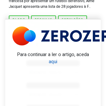
francesa por apresentar um futebol defensivo, Aimé
Jacquet apresenta uma lista de 28 jogadores à F...
BLANC
DESAILLY
EXPULSÕES
FRANÇA
MUNDIAL-98
ZIDANE
Para continuar a ler o artigo, aceda
Benfica 1982-83
aqui
Tovar FC
01/01/2026
Benfica 1983-84
Tovar FC
01/01/2026
Benfica 1986-87