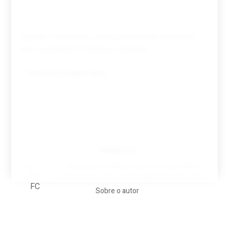
Guardar o meu nome, email e site neste navegador
para a próxima vez que eu comentar.
Tovar FC
A biografia em filmes, reclames, achincalhos
desportivos e pratos aaaaarghhhhhhh-nunca-mais
Sobre o autor