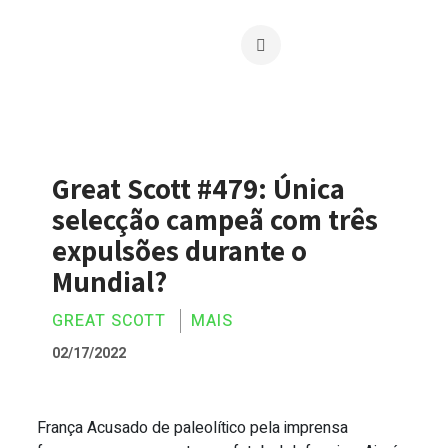
Great Scott #479: Única
selecção campeã com três
expulsões durante o
Mundial?
GREAT SCOTT
MAIS
02/17/2022
França Acusado de paleolítico pela imprensa
Great Scott #479: Única selecção campe