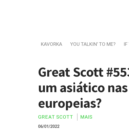
KAVORKA
YOU TALKIN’ TO ME?
IF
Great Scott #55
um asiático na
europeias?
GREAT SCOTT
MAIS
06/01/2022