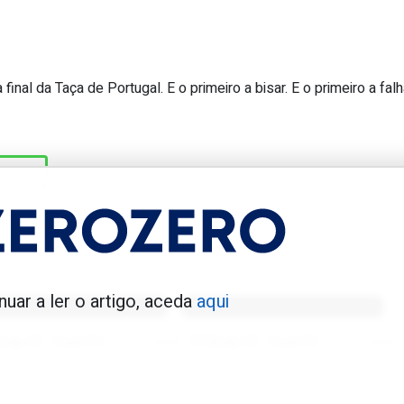
final da Taça de Portugal. E o primeiro a bisar. E o primeiro a fal
 golo de um asiático nas competições
UEFA
enfica 1983-84
Benfica 1986-87
nuar a ler o artigo, aceda
aqui
Tovar FC
01/01/2026
Tovar FC
01/01/2026