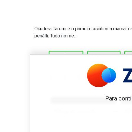
Okudera Taremi é o primeiro asiático a marcar na 
Great Scott #553: Primeiro
penálti. Tudo no me...
ASIÁTICO
OKUDERA
Benfica 1982-83
B
Para conti
Tovar FC
01/01/2026