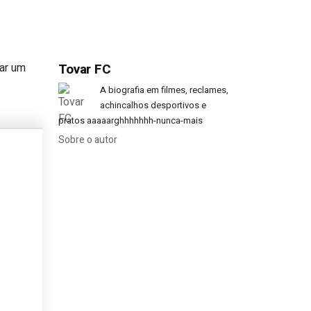
har um
Tovar FC
 europeias?
A biografia em filmes, reclames,
achincalhos desportivos e
pratos aaaaarghhhhhhh-nunca-mais
Sobre o autor