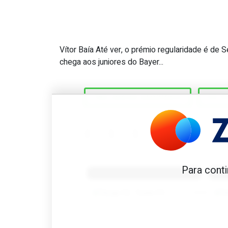
Vítor Baía Até ver, o prémio regularidade é de
Great Scott #568: Único jo
chega aos juniores do Bayer...
182 JOGOS SEGUIDOS
FC 
Benfica 1982-83
B
Para conti
Tovar FC
01/01/2026