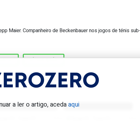
 Sepp Maier. Companheiro de Beckenbauer nos jogos de ténis sub
gador português a acumular 182 jogos
PORTO
VÍTOR BAÍA
enfica 1983-84
Benfica 1986-87
nuar a ler o artigo, aceda
aqui
Tovar FC
01/01/2026
Tovar FC
01/01/2026