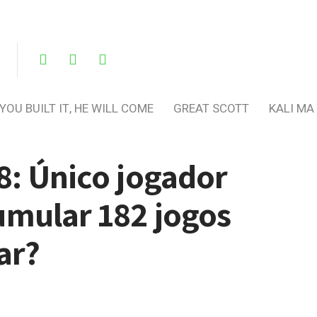
 YOU BUILT IT, HE WILL COME
GREAT SCOTT
KALI MA
8: Único jogador
umular 182 jogos
ar?