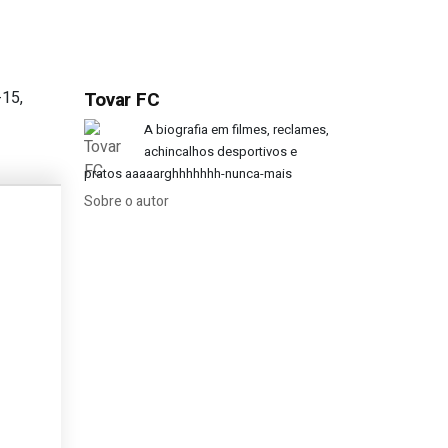
-15,
Tovar FC
 seguidos a titular?
A biografia em filmes, reclames,
achincalhos desportivos e
pratos aaaaarghhhhhhh-nunca-mais
Sobre o autor