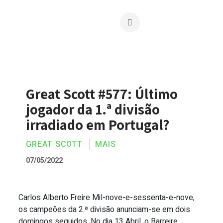
Great Scott #577: Último
jogador da 1.ª divisão
irradiado em Portugal?
GREAT SCOTT
MAIS
07/05/2022
Carlos Alberto Freire Mil-nove-e-sessenta-e-nove,
Great Scott #577: Último jogador da 1.ª
os campeões da 2.ª divisão anunciam-se em dois
domingos seguidos. No dia 13 Abril, o Barreire...