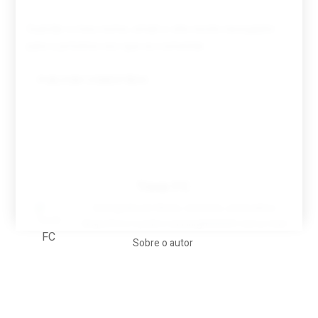
Guardar o meu nome, email e site neste navegador
para a próxima vez que eu comentar.
Tovar FC
A biografia em filmes, reclames, achincalhos
desportivos e pratos aaaaarghhhhhhh-nunca-mais
Sobre o autor