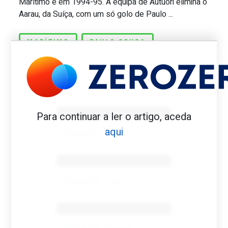
Marítimo é em 1994-95. A equipa de Autuori elimina o
Aarau, da Suíça, com um só golo de Paulo ...
MARÍTIMO
PAULO SOUSA
Benfica 1982-83
Para continuar a ler o artigo, aceda
aqui
Tovar FC
01/01/2026
Benfica 1983-84
Tovar FC
01/01/2026
Benfica 1986-87