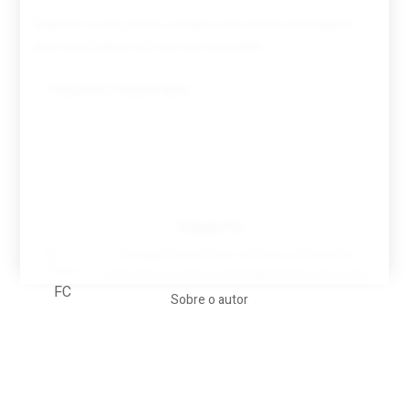
Guardar o meu nome, email e site neste navegador
para a próxima vez que eu comentar.
Tovar FC
A biografia em filmes, reclames, achincalhos
desportivos e pratos aaaaarghhhhhhh-nunca-mais
Sobre o autor