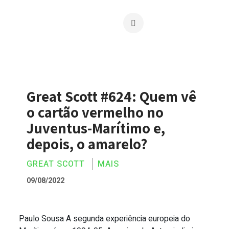
Great Scott #624: Quem vê
o cartão vermelho no
Juventus-Marítimo e,
depois, o amarelo?
GREAT SCOTT
MAIS
09/08/2022
Paulo Sousa A segunda experiência europeia do
Great Scott #624: Quem vê o cartão ver