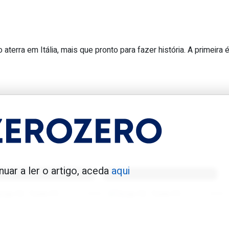
erra em Itália, mais que pronto para fazer história. A primeira 
do Real Madrid sem marcar um golo e
enfica 1983-84
Benfica 1986-87
nuar a ler o artigo, aceda
aqui
Tovar FC
01/01/2026
Tovar FC
01/01/2026