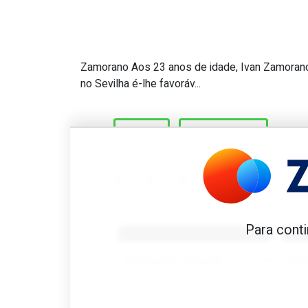
Zamorano Aos 23 anos de idade, Ivan Zamorano at
Great Scott #625: Único 9 
no Sevilha é-lhe favoráv...
SECA
ZAMORANO
Benfica 1982-83
B
Para conti
Tovar FC
01/01/2026