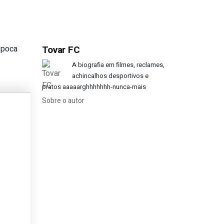
época
Tovar FC
m 18 jogos seguidos?
A biografia em filmes, reclames,
achincalhos desportivos e
pratos aaaaarghhhhhhh-nunca-mais
Sobre o autor