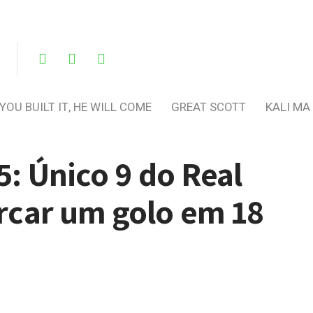
 YOU BUILT IT, HE WILL COME
GREAT SCOTT
KALI MA
5: Único 9 do Real
car um golo em 18
?