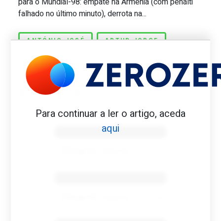
para o Mundial-98: empate na Arménia (com penálti
falhado no último minuto), derrota na...
ANTÓNIO JOSÉ
ARTUR JORGE
SÁ PINTO
Para continuar a ler o artigo, aceda
Benfica 1982-83
aqui
Tovar FC
01/01/2026
Benfica 1983-84
Tovar FC
01/01/2026
Benfica 1986-87