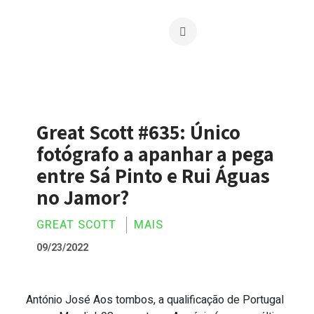
Great Scott #635: Único
fotógrafo a apanhar a pega
entre Sá Pinto e Rui Águas
no Jamor?
GREAT SCOTT
MAIS
09/23/2022
António José Aos tombos, a qualificação de Portugal
Great Scott #635: Único fotógrafo a apa