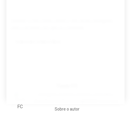
Guardar o meu nome, email e site neste navegador
para a próxima vez que eu comentar.
Tovar FC
A biografia em filmes, reclames, achincalhos
desportivos e pratos aaaaarghhhhhhh-nunca-mais
Sobre o autor