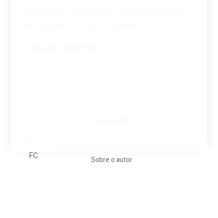
Guardar o meu nome, email e site neste navegador
para a próxima vez que eu comentar.
Tovar FC
A biografia em filmes, reclames, achincalhos
desportivos e pratos aaaaarghhhhhhh-nunca-mais
Sobre o autor