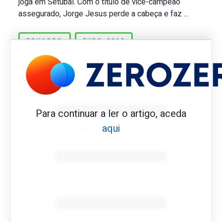
joga em Setúbal. Com o título de vice-campeão
assegurado, Jorge Jesus perde a cabeça e faz ...
EDUARDO
EURO-2012
Benfica 1982-83
Para continuar a ler o artigo, aceda
aqui
Tovar FC
01/01/2026
Benfica 1983-84
Tovar FC
01/01/2026
Benfica 1986-87